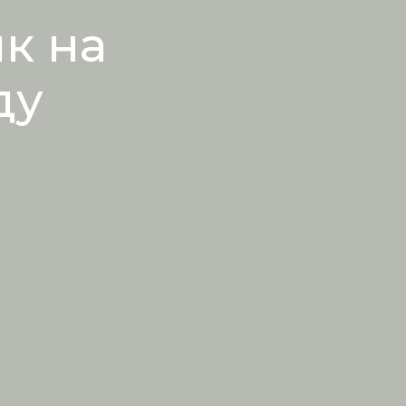
к на
ду