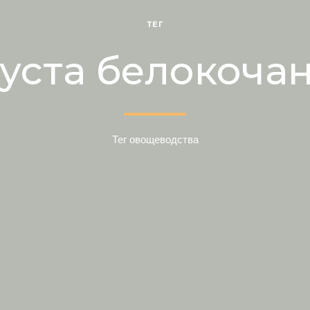
ТЕГ
уста белокоча
Тег овощеводства