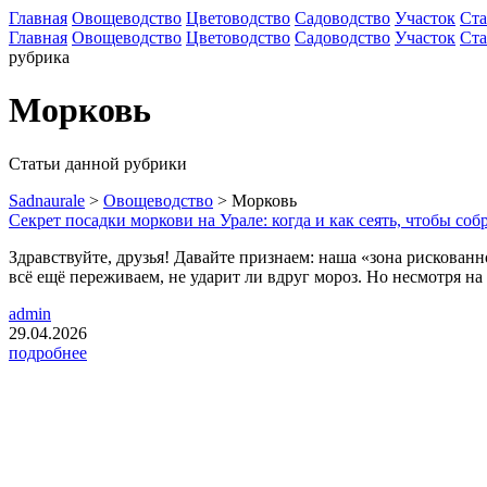
Главная
Овощеводство
Цветоводство
Садоводство
Участок
Ста
Главная
Овощеводство
Цветоводство
Садоводство
Участок
Ста
рубрика
Морковь
Статьи данной рубрики
Sadnaurale
>
Овощеводство
>
Морковь
Секрет посадки моркови на Урале: когда и как сеять, чтобы со
Здравствуйте, друзья! Давайте признаем: наша «зона рискованн
всё ещё переживаем, не ударит ли вдруг мороз. Но несмотря н
admin
29.04.2026
подробнее