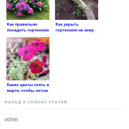
Как правильно
Как укрыть
посадить гортензию
гортензию на зиму
на Урале: полезные
советы и
рекомендации
Какие цветы сеять в
марте, чтобы летом
ваш сад утопал в
красоте!
НАЗАД К СПИСКУ СТАТЕЙ
admin