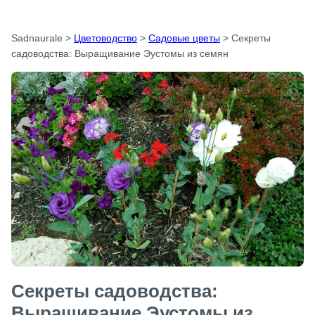
Sadnaurale
>
Цветоводство
>
Садовые цветы
>
Секреты
садоводства: Выращивание Эустомы из семян
Секреты садоводства:
Выращивание Эустомы из