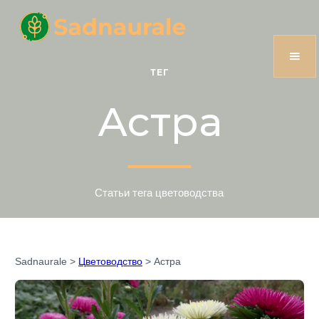
ТЕГ
Астра
Статьи тега цветоводства
Sadnaurale
>
Цветоводство
>
Астра