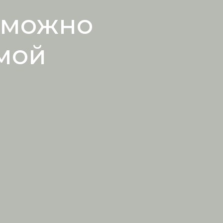
 можно
мой