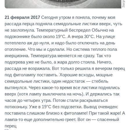
21 февраля 2017
Сегодня утром я поняла, почему моя
рассада перца подняла семядольные листики вверх, чуть
не захлопнула. Температурный беспредел Обычно на
подоконнике было около 19°С. А вчера 30°С. На улице
потеплело аж до нуля, и надо было отключать на день
отопление. Что мы и сделали. Но система теплого пола
инерционна. Температура меняется не сразу. Так что
подогрева уже не было, а жара долго стояла. Ничего,
рассада не возражала. Вот только решила я вечером перец
под фитолампу поставить. Хорошие всходы, мощные
семядольные листики, один недостаток — стебель
вытянулся. Через какое-то время все листики поднялись
вверх (хотя лампу выключила на ночь). И держались так
часов до четырех утра. Потом стали раскрываться
потихоньку. Уже в 19°С без подсветки. Вывод очевиден:
поставила слишком близко к фитолампе! При такой жаре! А
лампа-то еще дополнительно греет. Вот он — спасенный
перец