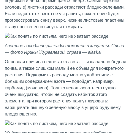
подвижен и легко перемещается вверх. Самые верхние
(молодые) листики рассады отрастают бледно-зелеными.
Если недостаток азота не устранить, пожелтение будет
прогрессировать снизу вверх, нижние листовые пластины
станут постепенно вянуть и отмирать.
Азотное голодание рассады томатов и капусты. Слева
— фото Ирины Журавлевой, справа — alaska
Основная причина недостатка азота — изначально бедная
почва, а также слишком малый ее объем для конкретного
растения. Подкормить рассаду можно удобрением с
большим содержанием азота — подойдет, например,
карбамид (мочевина). Только использовать его нужно
очень аккуратно, чтобы не создать избыток этого
элемента, при котором растения начнут жировать:
наращивать пышную зеленую массу в ущерб будущему
плодоношению.
Жидкое комплексное органоминеральное удобрение