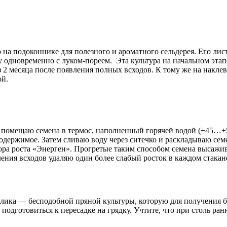
 на подоконнике для полезного и ароматного сельдерея. Его лис
у одновременно с луком-пореем. Эта культура на начальном этапе
з 2 месяца после появления полных всходов. К тому же на наклев
ой.
 я помещаю семена в термос, наполненный горячей водой (+45…
одержимое. Затем сливаю воду через ситечко и раскладываю сем
ора роста «Энерген». Прогретые таким способом семена высажив
ения всходов удаляю один более слабый росток в каждом стакан
лика — бесподобной пряной культуры, которую для получения бо
и подготовиться к пересадке на грядку. Учтите, что при столь 