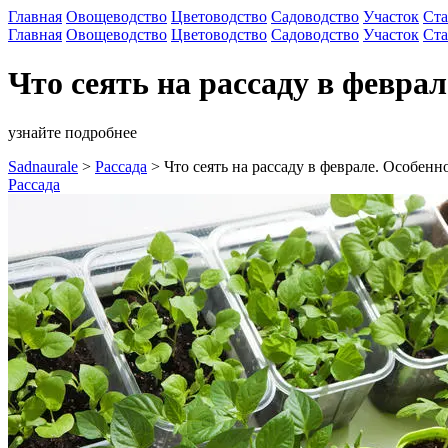
Главная
Овощеводство
Цветоводство
Садоводство
Участок
Ста
Главная
Овощеводство
Цветоводство
Садоводство
Участок
Ста
Что сеять на рассаду в феврал
узнайте подробнее
Sadnaurale
>
Рассада
>
Что сеять на рассаду в феврале. Особенн
Рассада