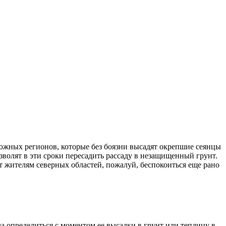
 южных регионов, которые без боязни высадят окрепшие сеянцы
зволят в эти сроки пересадить рассаду в незащищенный грунт.
от жителям северных областей, пожалуй, беспокоиться еще рано
ла определиться с моментом ее высадки в грунт или теплицу в