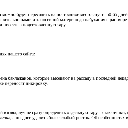
 можно будет пересадить на постоянное место спустя 50-65 дней
арительно намочить посевной материал до набухания в растворе 
и посеять в подготовленную тару.
иях нашего сайта:
а баклажанов, которые высевают на рассаду в последней декад
же переносят пикировку.
й взгляд, лучше сразу определить отдельную тару – стаканчики,
ечка, а позднее удалить более слабый росток. Об особенностя