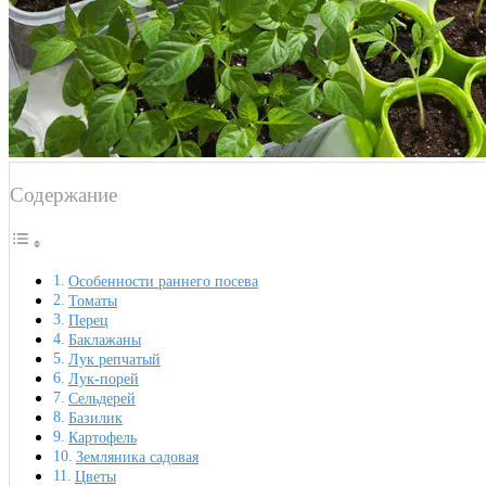
Содержание
Особенности раннего посева
Томаты
Перец
Баклажаны
Лук репчатый
Лук-порей
Сельдерей
Базилик
Картофель
Земляника садовая
Цветы