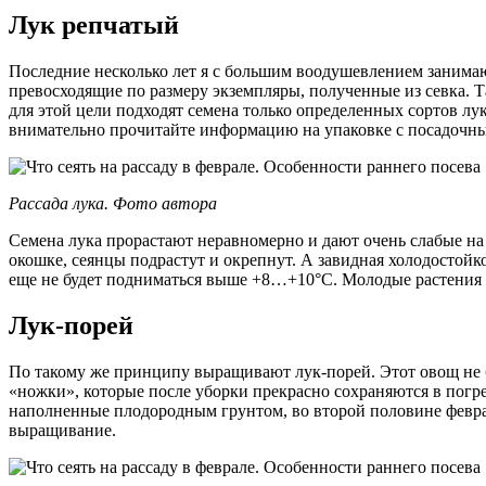
Лук репчатый
Последние несколько лет я с большим воодушевлением занимаю
превосходящие по размеру экземпляры, полученные из севка. 
для этой цели подходят семена только определенных сортов лука 
внимательно прочитайте информацию на упаковке с посадочны
Рассада лука. Фото автора
Семена лука прорастают неравномерно и дают очень слабые на ви
окошке, сеянцы подрастут и окрепнут. А завидная холодостойк
еще не будет подниматься выше +8…+10°С. Молодые растения 
Лук-порей
По такому же принципу выращивают лук-порей. Этот овощ не б
«ножки», которые после уборки прекрасно сохраняются в погреб
наполненные плодородным грунтом, во второй половине феврал
выращивание.