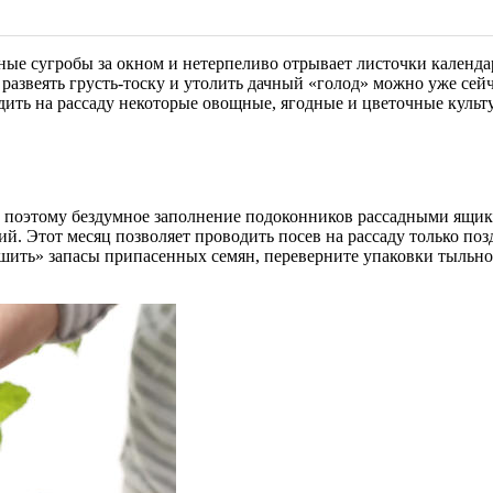
ные сугробы за окном и нетерпеливо отрывает листочки календар
, развеять грусть-тоску и утолить дачный «голод» можно уже сей
ить на рассаду некоторые овощные, ягодные и цветочные культ
и, поэтому бездумное заполнение подоконников рассадными ящи
. Этот месяц позволяет проводить посев на рассаду только по
шить» запасы припасенных семян, переверните упаковки тыльно