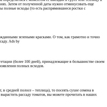
виях. Затем от полученной даты нужно отминусовать еще
вы полные всходы (то есть распрямившиеся ростки с
ожданными зелеными красками. О том, как грамотно и точно
саду. Ads by
гетации (более 100 дней), принадлежащие в большинстве своем
появления полных всходов.
 в средней полосе – теплица), то посеять сухие семена в
к вырастить рассаду томатов, вы можете прочитать в наших