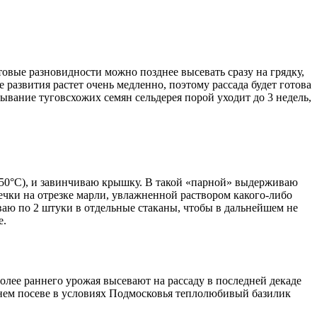
товые разновидности можно позднее высевать сразу на грядку,
 развития растет очень медленно, поэтому рассада будет готова
ывание туговсхожих семян сельдерея порой уходит до 3 недель,
+50°С), и завинчиваю крышку. В такой «парной» выдерживаю
ечки на отрезке марли, увлажненной раствором какого-либо
аю по 2 штуки в отдельные стаканы, чтобы в дальнейшем не
е.
лее раннего урожая высевают на рассаду в последней декаде
раннем посеве в условиях Подмосковья теплолюбивый базилик