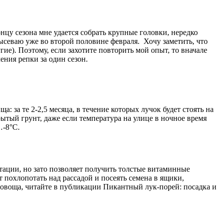
цу сезона мне удается собрать крупные головки, нередко
ысеваю уже во второй половине февраля. Хочу заметить, что
угие). Поэтому, если захотите повторить мой опыт, то вначале
ния репки за один сезон.
: за те 2-2,5 месяца, в течение которых лучок будет стоять на
рытый грунт, даже если температура на улице в ночное время
…-8°С.
ации, но зато позволяет получить толстые витаминные
т похлопотать над рассадой и посеять семена в ящики,
 овоща, читайте в публикации Пикантный лук-порей: посадка и