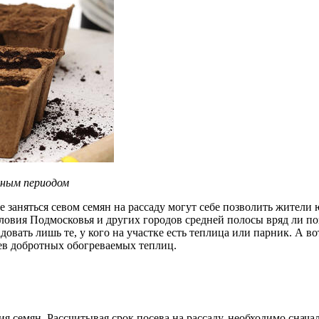
нным периодом
 заняться севом семян на рассаду могут себе позволить жители
ловия Подмосковья и других городов средней полосы вряд ли по
овать лишь те, у кого на участке есть теплица или парник. А в
цев добротных обогреваемых теплиц.
я семян. Рассчитывая срок посева на рассаду, необходимо снача