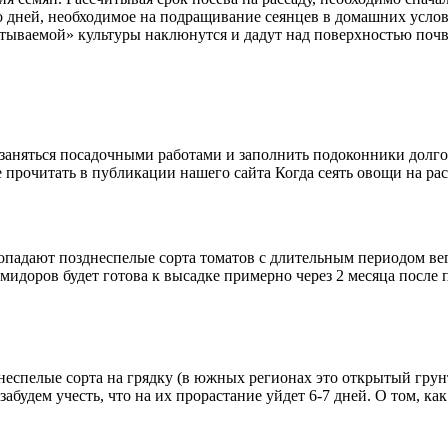
о дней, необходимое на подращивание сеянцев в домашних усло
читываемой» культуры наклюнутся и дадут над поверхностью поч
о заняться посадочными работами и заполнить подоконники долг
 прочитать в публикации нашего сайта Когда сеять овощи на рас
попадают позднеспелые сорта томатов с длительным периодом ве
идоров будет готова к высадке примерно через 2 месяца после 
неспелые сорта на грядку (в южных регионах это открытый грунт,
будем учесть, что на их прорастание уйдет 6-7 дней. О том, ка