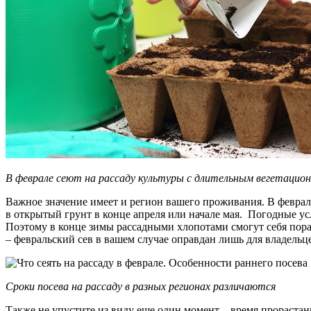
В феврале сеют на рассаду культуры с длительным вегетацио
Важное значение имеет и регион вашего проживания. В феврале
в открытый грунт в конце апреля или начале мая. Погодные ус
Поэтому в конце зимы рассадными хлопотами смогут себя порад
– февральский сев в вашем случае оправдан лишь для владель
Сроки посева на рассаду в разных регионах различаются
Также не упустите из виду еще один момент – время прорастани