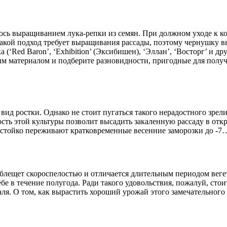
сь выращиванием лука-репки из семян. При должном уходе к кон
Такой подход требует выращивания рассады, поэтому чернушку в
(‘Red Baron’, ‘Exhibition’ (Эксибишен), ‘Эллан’, ‘Восторг’ и др
м материалом и подберите разновидности, пригодные для получе
д ростки. Однако не стоит пугаться такого нерадостного зрелища
ость этой культуры позволит высадить закаленную рассаду в отк
стойко переживают кратковременные весенние заморозки до -7
лещет скороспелостью и отличается длительным периодом вегет
е в течение полугода. Ради такого удовольствия, пожалуй, стои
я. О том, как вырастить хороший урожай этого замечательного