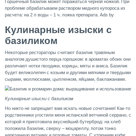
Горшечный базилик может поражаться черной ножкой. При
проблеме обрабатываем раствором медного купороса из
расчета: на 2 л воды – 1 ч. ложка препарата. Ads by
Кулинарные изыски с
базиликом
Некоторые рестораторы считают базилик травяным
аналогом душистого перца горошком: в ароматах обоих они
различают нотки гвоздики, корицы, мяты и аниса. Базилик
будет великолепен с козьим и другими мягкими и твердыми
сырами, моллюсками, цыпленком, яйцами, баклажанами.
Кулинарные изыски с базиликом
Но никто не запрещает вам искать новые сочетания! Как-то
родственники угостили меня испанской ветчиной серрано, с
которой я приготовила вкуснейший бутерброд: на хлеб
положила базилик, сверху – моцареллу, потом тонко
нарезанную ветчину и розовые томаты. С утренним кофе,