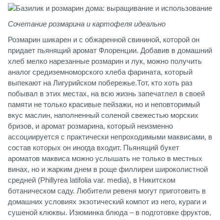
Сочетание розмарина и картофеля идеально
Розмарин шикарен и с обжаренной свининой, которой он
придает пьянящий аромат Флоренции. Добавив в домашний
хлеб мелко нарезанные розмарин и лук, можно получить
аналог средиземноморского хлеба фарината, который
выпекают на Лигурийском побережье.Тот, кто хоть раз
побывал в этих местах, на всю жизнь запечатлел в своей
памяти не только красивые пейзажи, но и неповторимый
вкус маслин, наполненный соленой свежестью морских
бризов, и аромат розмарина, который неизменно
ассоциируется с практически непроходимыми маквисами, в
состав которых он иногда входит. Пьянящий букет
ароматов маквиса можно услышать не только в местных
винах, но и жарким днем в роще филлиреи широколистной
средней (Phillyrea latifolia var. media), в Никитском
ботаническом саду. Любители ревеня могут приготовить в
домашних условиях экзотический компот из него, кураги и
сушеной клюквы. Изюминка блюда – в подготовке фруктов,