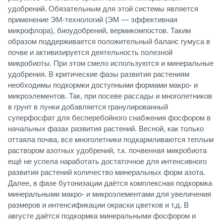
удобрений. Обязательным для этой системы является
применение ЭМ-технологий (ЭМ — эффективная
микрофлора), биоудобрений, вермикомпостов. Таким
образом поддерживается положительный баланс гумуса в
почве и активизируется деятельность полезной
микробиоты. При этом смело используются и минеральные
удобрения. В критические фазы развития растениям
необходимы подкормки доступными формами макро- и
микроэлементов. Так, при посеве рассады и многолетников
в грунт в лунки добавляется гранулированный
суперфосфат для бесперебойного снабжения фосфором в
начальных фазах развития растений. Весной, как только
оттаяла почва, все многолетники подкармливаются теплым
раствором азотных удобрений, т.к. почвенная микробиота
ещё не успела наработать достаточное для интенсивного
развития растений количество минеральных форм азота.
Далее, в фазе бутонизации даётся комплексная подкормка
минеральными макро- и микроэлементами для увеличения
размеров и интенсификации окраски цветков и т.д. В
августе даётся подкормка минеральными фосфором и